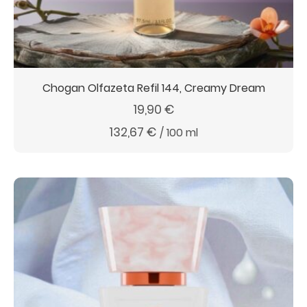
Chogan Olfazeta Refil 144, Creamy Dream
19,90
€
132,67
€
/
100
ml