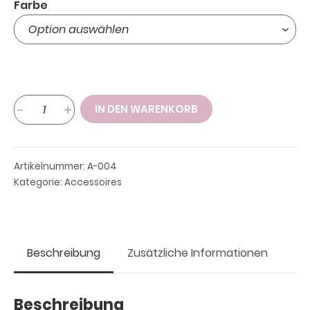
Farbe
Bindegürtel
-
+
IN DEN WARENKORB
aus
Kunstleder,
Tiermuster
Artikelnummer:
A-004
Menge
Kategorie:
Accessoires
Beschreibung
Zusätzliche Informationen
Beschreibung