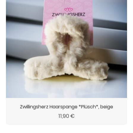
Zwillingsherz Haarspange *Plüsch*, beige
11,90
€