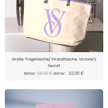
Große Tragetasche/ Strandtasche, Victoria’s
Secret
Ursprünglicher
Aktueller
38,90
€
32,00
€
Bisher:
Bisher:
Preis
Preis
war:
ist:
38,90 €
32,00 €.