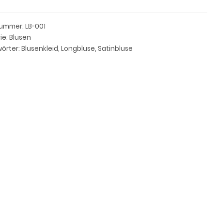
nummer:
LB-001
ie:
Blusen
örter:
Blusenkleid
,
Longbluse
,
Satinbluse