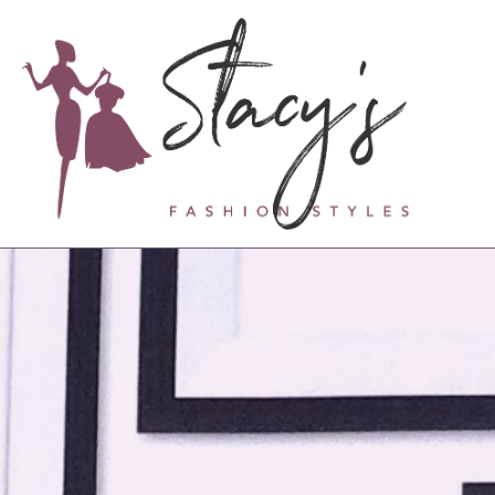
Zum
Inhalt
springen
STACY'S FASHION STYLES