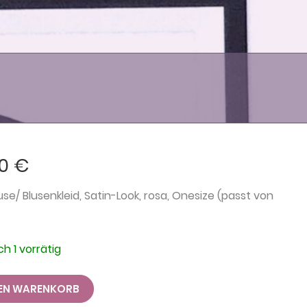
90
€
se/ Blusenkleid, Satin-Look, rosa, Onesize (passt von
h 1 vorrätig
DEN WARENKORB