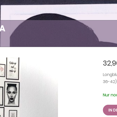
SA
32,
Longblu
36-42)
Nur noc
Bluse
IN 
im