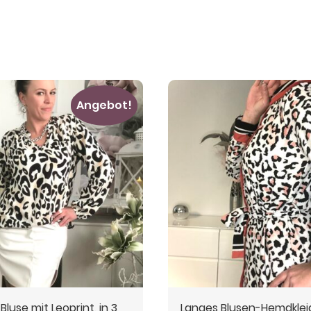
Angebot!
 Bluse mit Leoprint, in 3
Langes Blusen-Hemdkleid