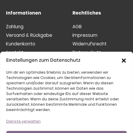
Informationen
Rechtliches
Zahlung
AGB
Versand & Rückgabe
Impressum
Kundenkonto
Widerrufsrecht
Kontakt
Datenschutz
Einstellungen zum Datenschutz
Sitemap
Cookies
Um dir ein optimales Erlebnis zu bieten, verwenden wir
Etwas nicht gefunden?
Technologien wie Cookies, um Geräteinformationen zu
speichern und/oder darauf zuzugreifen. Wenn du diesen
Suchen
Technologien zustimmst, können wir Daten wie das
Surfverhalten oder eindeutige IDs auf dieser Website
nach:
verarbeiten. Wenn du deine Zustimmung nicht erteilst oder
zurückziehst, können bestimmte Merkmale und Funktionen
beeinträchtigt werden.
Dienste verwalten