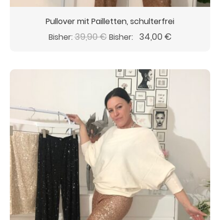
Pullover mit Pailletten, schulterfrei
Ursprünglicher
Aktueller
39,90
€
34,00
€
Bisher:
Bisher:
Preis
Preis
war:
ist:
39,90 €
34,00 €.