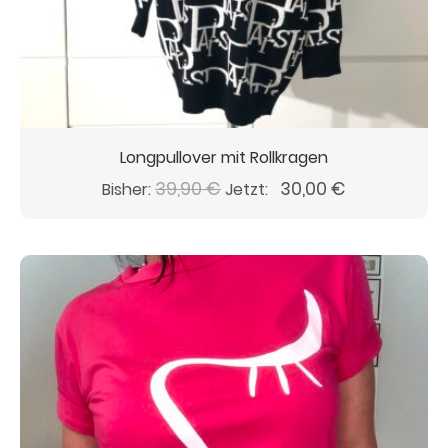
Longpullover mit Rollkragen
Ursprünglicher
Aktueller
39,90
€
30,00
€
Bisher:
Jetzt:
Preis
Preis
war:
ist:
39,90 €
30,00 €.