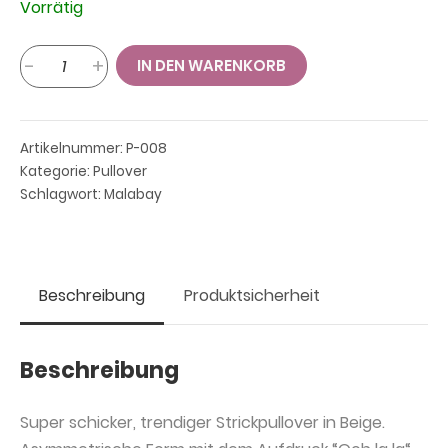
Vorrätig
Pullover
-
+
IN DEN WARENKORB
in
Beige,
Malabay
Artikelnummer:
P-008
Menge
Kategorie:
Pullover
Schlagwort:
Malabay
Beschreibung
Produktsicherheit
Beschreibung
Super schicker, trendiger Strickpullover in Beige.