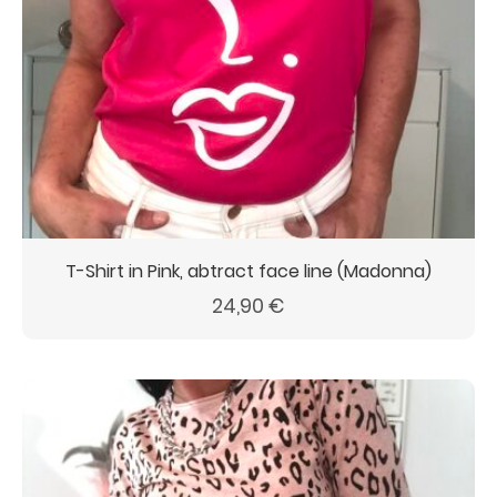
T-Shirt in Pink, abtract face line (Madonna)
24,90
€