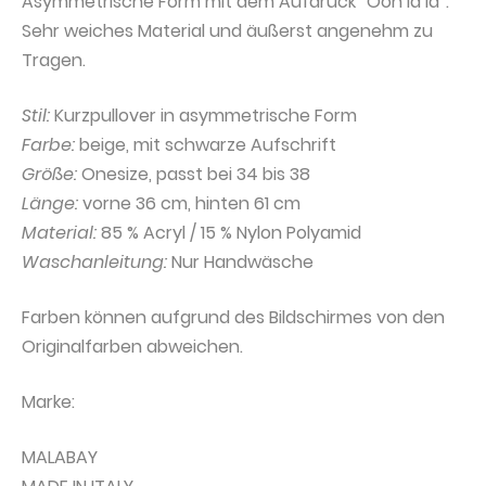
Asymmetrische Form mit dem Aufdruck “Ooh la la“.
Sehr weiches Material und äußerst angenehm zu
Tragen.
Stil:
Kurzpullover in asymmetrische Form
Farbe:
beige, mit schwarze Aufschrift
Größe:
Onesize, passt bei 34 bis 38
Länge:
vorne 36 cm, hinten 61 cm
Material:
85 % Acryl / 15 % Nylon Polyamid
Waschanleitung:
Nur Handwäsche
Farben können aufgrund des Bildschirmes von den
Originalfarben abweichen.
Marke:
MALABAY