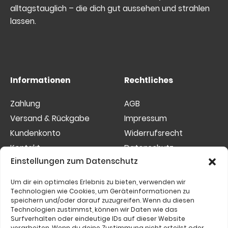
alltagstauglich – die dich gut aussehen und strahlen
lassen.
Informationen
Rechtliches
Zahlung
AGB
Versand & Rückgabe
Impressum
Kundenkonto
Widerrufsrecht
Kontakt
Datenschutz
Einstellungen zum Datenschutz
Sitemap
Cookies
Um dir ein optimales Erlebnis zu bieten, verwenden wir
Etwas nicht gefunden?
Technologien wie Cookies, um Geräteinformationen zu
speichern und/oder darauf zuzugreifen. Wenn du diesen
Suchen
Technologien zustimmst, können wir Daten wie das
Surfverhalten oder eindeutige IDs auf dieser Website
nach:
verarbeiten. Wenn du deine Zustimmung nicht erteilst oder