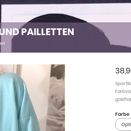
UND PAILLETTEN
ten
38,
Sportl
Farbva
goldfa
Farbe