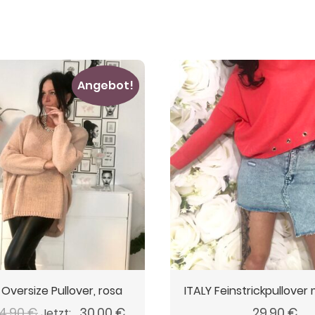
Angebot!
 Oversize Pullover, rosa
ITALY Feinstrickpullover 
Ursprünglicher
Aktueller
4,90
€
30,00
€
29,90
€
Jetzt: