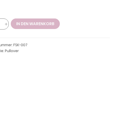
er
+
IN DEN WARENKORB
rift
nummer:
FSK-007
ten
ie:
Pullover