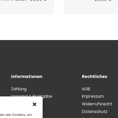
Preis
Preis
war:
ist:
34,90 €
30,00 €.
Informationen
Rechtliches
Zahlung
AGB
Versand & Rückgabe
Impressum
Kundenkonto
Widerrufsrecht
Kontakt
Datenschutz
ien wie Cookies, um