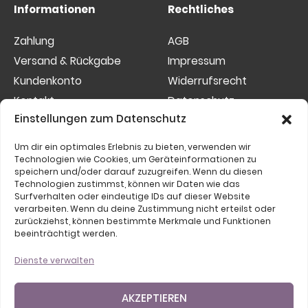
Informationen
Rechtliches
Zahlung
AGB
Versand & Rückgabe
Impressum
Kundenkonto
Widerrufsrecht
Kontakt
Datenschutz
Einstellungen zum Datenschutz
Sitemap
Cookies
Um dir ein optimales Erlebnis zu bieten, verwenden wir
Etwas nicht gefunden?
Technologien wie Cookies, um Geräteinformationen zu
speichern und/oder darauf zuzugreifen. Wenn du diesen
Suchen
Technologien zustimmst, können wir Daten wie das
Surfverhalten oder eindeutige IDs auf dieser Website
nach:
verarbeiten. Wenn du deine Zustimmung nicht erteilst oder
zurückziehst, können bestimmte Merkmale und Funktionen
beeinträchtigt werden.
Dienste verwalten
AKZEPTIEREN