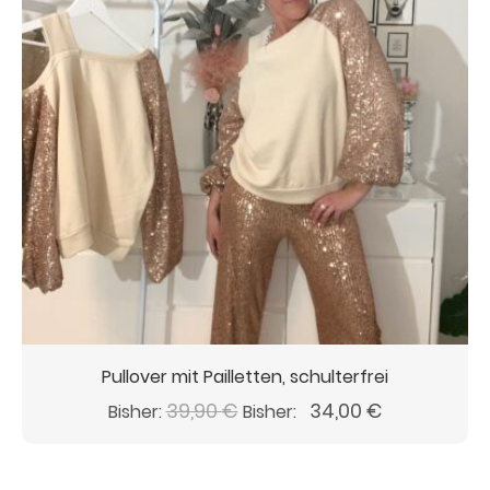
Pullover mit Pailletten, schulterfrei
Ursprünglicher
Aktueller
39,90
€
34,00
€
Bisher:
Bisher:
Preis
Preis
war:
ist: