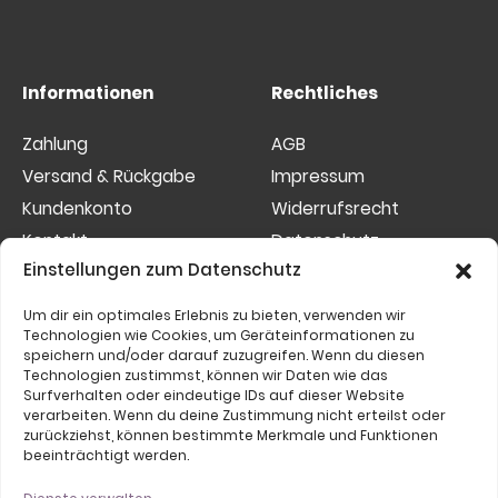
Informationen
Rechtliches
Zahlung
AGB
Versand & Rückgabe
Impressum
Kundenkonto
Widerrufsrecht
Kontakt
Datenschutz
Einstellungen zum Datenschutz
Sitemap
Cookies
Um dir ein optimales Erlebnis zu bieten, verwenden wir
Etwas nicht gefunden?
Technologien wie Cookies, um Geräteinformationen zu
speichern und/oder darauf zuzugreifen. Wenn du diesen
Suchen
Technologien zustimmst, können wir Daten wie das
Surfverhalten oder eindeutige IDs auf dieser Website
nach:
verarbeiten. Wenn du deine Zustimmung nicht erteilst oder
zurückziehst, können bestimmte Merkmale und Funktionen
beeinträchtigt werden.